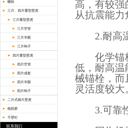
高，有较强
螺栓
三片、四片重型壁虎
从抗震能力
三片重型壁虎
三片空管
2.耐高
三片羊眼
三片钩子
化学锚栓
四片重型壁虎
四片空管
低，耐高温
四片成套
械锚栓，而
四片羊眼
灵活度较大
四片钩子
二片式插片壁虎
3.可靠
植筋胶
干壁钉
联系我们