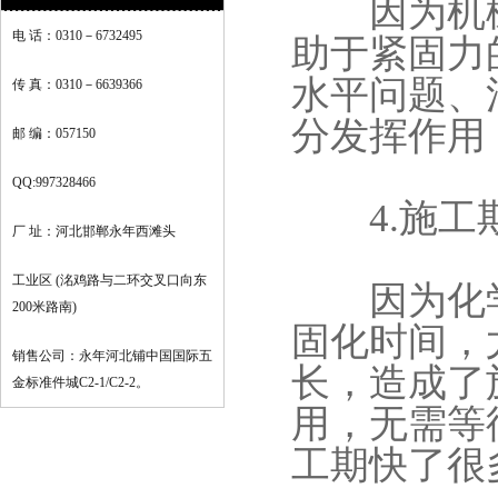
因为机械
电 话：0310－6732495
助于紧固力
水平问题、
传 真：0310－6639366
分发挥作用
邮 编：057150
QQ:997328466
4.施工
厂 址：河北邯郸永年西滩头
工业区 (洺鸡路与二环交叉口向东
因为化学
200米路南)
固化时间，
销售公司：永年河北铺中国国际五
长，造成了
金标准件城C2-1/C2-2。
用，无需等
工期快了很