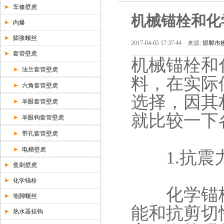
车修壁虎
机械锚栓和化
内爆
膨胀螺丝
2017-04-05 17:37:44 来源:
邯郸市猴
套管壁虎
机械锚栓和
法兰套管壁虎
料，在实际
六角套管壁虎
选择，因其
羊眼套管壁虎
就比较一下
羊眼钩套管壁虎
带孔套管壁虎
电梯壁虎
1.抗震
鱼刺壁虎
化学锚栓
化学锚栓
地脚螺丝
能和抗剪切
热水器挂钩