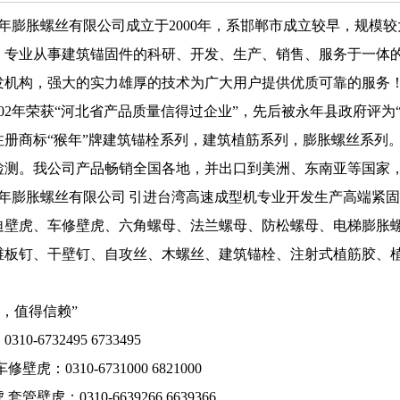
年膨胀螺丝有限公司
成立于2000年，系邯郸市成立较早，规模
，专业从事建筑锚固件的科研、开发、生产、销售、服务于一体
发机构，强大的实力雄厚的技术为广大用户提供优质可靠的服务
02年荣获“河北省产品质量信得过企业”，先后被永年县政府评为
注册商标“猴年”牌建筑锚栓系列，建筑植筋系列，膨胀螺丝系列
检测。我公司产品畅销全国各地，并出口到美洲、东南亚等国家
年膨胀螺丝有限公司
引进台湾高速成型机专业开发生产高端紧固
迫壁虎、车修壁虎、六角螺母、法兰螺母、防松螺母、电梯膨胀
维板钉、干壁钉、自攻丝、木螺丝、建筑锚栓、注射式植筋胶、
牌，值得信赖”
10-6732495 6733495
壁虎：0310-6731000 6821000
管壁虎：0310-6639266 6639366