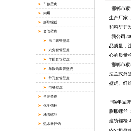
车修壁虎
邯郸市猴
内爆
生产厂家
膨胀螺丝
和科研开
套管壁虎
我公司20
法兰套管壁虎
品质量，
六角套管壁虎
心的质量
羊眼套管壁虎
邯郸市猴
羊眼钩套管壁虎
法兰式外
带孔套管壁虎
壁虎、纤
电梯壁虎
鱼刺壁虎
“猴年品
化学锚栓
膨胀螺丝：03
地脚螺丝
建筑锚栓 车修
热水器挂钩
内外迫壁虎 套