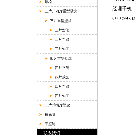
螺栓
经理手机：15
三片、四片重型壁虎
Q Q :9973
三片重型壁虎
三片空管
三片羊眼
三片钩子
四片重型壁虎
四片空管
四片成套
四片羊眼
四片钩子
二片式插片壁虎
植筋胶
干壁钉
联系我们