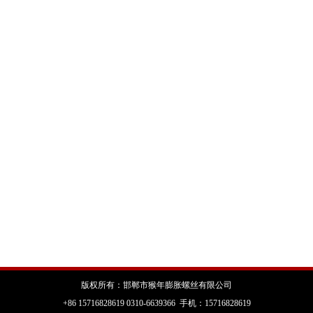
版权所有：邯郸市猴年膨胀螺丝有限公司
+86 15716828619 0310-6639366 手机：15716828619