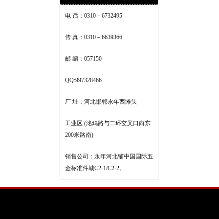
电 话：0310－6732495
传 真：0310－6639366
邮 编：057150
QQ:997328466
厂 址：河北邯郸永年西滩头
工业区 (洺鸡路与二环交叉口向东
200米路南)
销售公司：永年河北铺中国国际五
金标准件城C2-1/C2-2。