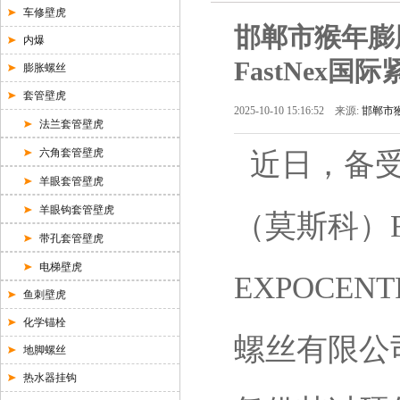
车修壁虎
邯郸市猴年膨
内爆
FastNex
膨胀螺丝
套管壁虎
2025-10-10 15:16:52 来源:
邯郸市猴
法兰套管壁虎
六角套管壁虎
近日，备受
羊眼套管壁虎
羊眼钩套管壁虎
（莫斯科）F
带孔套管壁虎
电梯壁虎
EXPOCE
鱼刺壁虎
化学锚栓
螺丝有限公
地脚螺丝
热水器挂钩