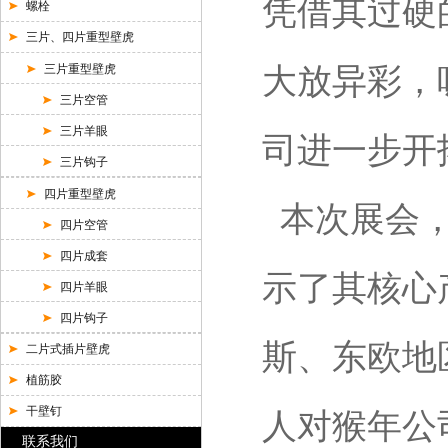
凭借其过硬
螺栓
三片、四片重型壁虎
三片重型壁虎
大放异彩，
三片空管
三片羊眼
司进一步开
三片钩子
四片重型壁虎
本次展会，
四片空管
四片成套
示了其核心
四片羊眼
四片钩子
斯、东欧地
二片式插片壁虎
植筋胶
干壁钉
人对猴年公
联系我们