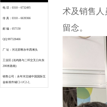
电 话：0310－6732495
术及销售人
传 真：0310－6639366
留念。
邮 编：057150
QQ:997328466
厂 址：河北邯郸永年西滩头
工业区 (洺鸡路与二环交叉口向东
200米路南)
销售公司：永年河北铺中国国际五
金标准件城C2-1/C2-2。