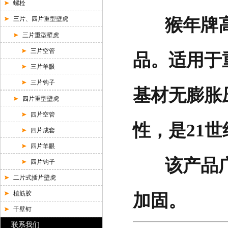
螺栓
三片、四片重型壁虎
猴年牌高
三片重型壁虎
三片空管
品。适用于
三片羊眼
三片钩子
基材无膨胀
四片重型壁虎
四片空管
性，是21
四片成套
四片羊眼
该产品广
四片钩子
二片式插片壁虎
植筋胶
加固。
干壁钉
联系我们