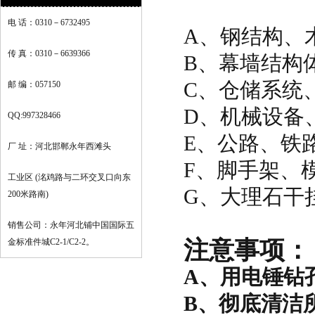
电 话：0310－6732495
A、钢结构、
传 真：0310－6639366
B、幕墙结构
C、仓储系统
邮 编：057150
D、机械设备
QQ:997328466
E、公路、铁
厂 址：河北邯郸永年西滩头
F、脚手架、
工业区 (洺鸡路与二环交叉口向东
G、大理石干
200米路南)
销售公司：永年河北铺中国国际五
注意事项：
金标准件城C2-1/C2-2。
A、用电锤钻
B、彻底清洁