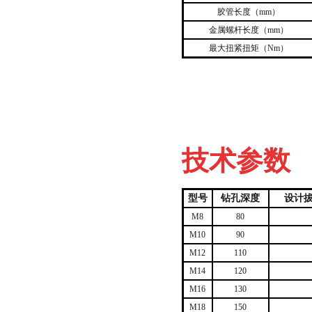
胶管长度（mm）
金属螺杆长度（mm）
最大扭紧扭矩（Nm）
技术参数
型号
钻孔深度
设计拔
M8
80
M10
90
M12
110
M14
120
M16
130
M18
150